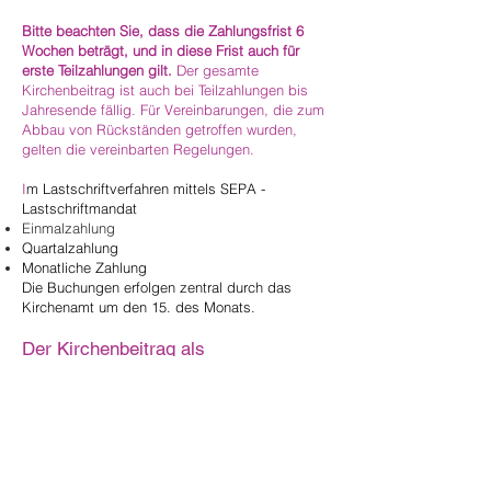
Bitte beachten Sie, dass die Zahlungsfrist 6
Wochen beträgt, und in diese Frist auch für
erste Teilzahlungen gilt.
Der gesamte
Kirchenbeitrag ist auch bei Teilzahlungen bis
Jahresende fällig. Für Vereinbarungen, die zum
Abbau von Rückständen getroffen wurden,
gelten die vereinbarten Regelungen.
I
m Lastschriftverfahren mittels SEPA -
Lastschriftmandat
Einmalzahlung
Quartalzahlung
Monatliche Zahlung
Die Buchungen erfolgen zentral durch das
Kirchenamt um den 15. des Monats.
Der Kirchenbeitrag als
Steuerabsetzbetrag
Die Kirchenbeitragseingänge werden
automatisch an das Finanzamt übermittelt. Bis
600 € werden beim Jahresausgleich
berücksichtigt. Die Übermittlung erfolgt
spätestens Ende Februar im Folgejahr.