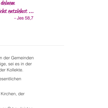
h deinem
 entziehst ...
-
Jes 58,7
en der Gemeinden
ige, sei es in der
er Kollekte.
esentlichen
 Kirchen, der